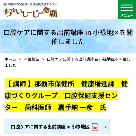
メニュー
口腔ケアに関する出前講座 in 小禄地区を開
催しました
ホーム
開催報告
口腔ケアに関する出前講座 in 小禄地区を開催し
ました
【 講師 】那覇市保健所 健康増進課 健
康づくりグループ／口腔保健支援セン
ター 歯科医師 嘉手納 一彦 氏
口腔ケアに関する出前講座 in 小禄地区